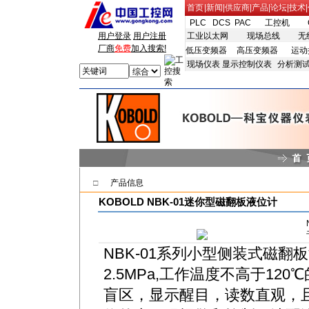
首页
|
新闻
|
供应商
|
产品
|
论坛
|
技术
|
PLC
DCS
PAC
工控机
用户登录
用户注册
工业以太网
现场总线
无
厂商
免费
加入搜索!
低压变频器
高压变频器
运动
现场仪表
显示控制仪表
分析测
□
产品信息
KOBOLD NBK-01迷你型磁翻板液位计
NBK-01系列小型侧装式磁
2.5MPa,工作温度不高于1
盲区，显示醒目，读数直观，