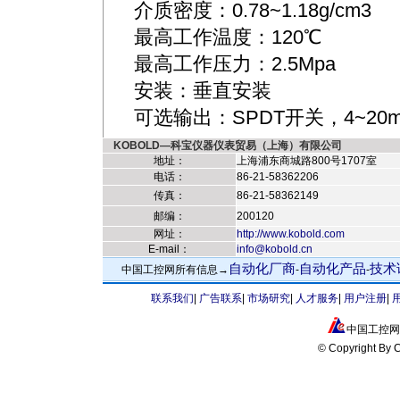
介质密度：0.78~1.18g/cm3
最高工作温度：120℃
最高工作压力：2.5Mpa
安装：垂直安装
可选输出：SPDT开关，4~2
KOBOLD—科宝仪器仪表贸易（上海）有限公司
地址：
上海浦东商城路800号1707室
电话：
86-21-58362206
传真：
86-21-58362149
邮编：
200120
网址：
http://www.kobold.com
E-mail：
info@kobold.cn
自动化厂商
自动化产品
技术
中国工控网所有信息→
-
-
联系我们
|
广告联系
|
市场研究
|
人才服务
|
用户注册
|
中国工控网
© Copyright By C
工控TV自动化视频